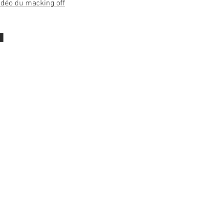
vidéo du macking off
R