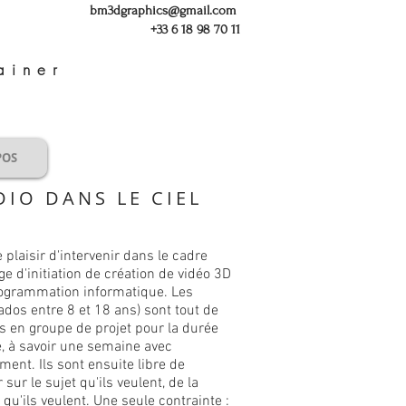
bm3dgraphics@gmail.com
+33 6 18 98 70 11
ainer
POS
DIO DANS LE CIEL
le plaisir d'intervenir dans le cadre
ge d'initiation de création de vidéo 3D
rogrammation informatique. Les
ados entre 8 et 18 ans) sont tout de
s en groupe de projet pour la durée
, à savoir une semaine avec
ent. Ils sont ensuite libre de
r sur le sujet qu'ils veulent, de la
qu'ils veulent. Une seule contrainte :