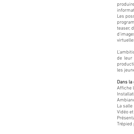
produir
informat
Les poss
programm
teaser, 
d'images
virtuelle
L'ambit
de leur
product
les jeun
Dans la 
Affiche 
Installa
Ambian
La salle
Vidéo et
Présent
Trépied 