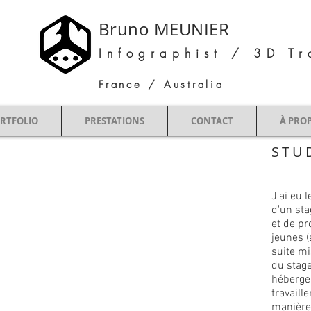
Bruno MEUNIER
Infographist / 3D Tr
France / Australia
RTFOLIO
PRESTATIONS
CONTACT
À PRO
STU
J'ai eu 
d'un sta
et de p
jeunes (
suite mi
du stage
hébergem
travaille
manière 