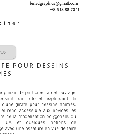
bm3dgraphics@gmail.com
+33 6 18 98 70 11
ainer
POS
AFE POUR DESSINS
MES
le plaisir de participer à cet ouvrage,
posant un tutoriel expliquant la
n d'une girafe pour dessins animés.
riel rend accessible aux novices les
ts de la modélisation polygonale, du
ge UV, et quelques notions de
ge avec une ossature en vue de faire