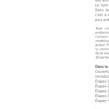
des ani
Le livr
Dans le
c’est à
plus pr
"Avec vi
professi
l’univer
modélisat
gratuit.
Tr
la commu
facile d’a
3D parfait
Dans la 
Couvertu
Introduc
Étapes 
Étapes 
Étapes 
Étapes 
Étapes 