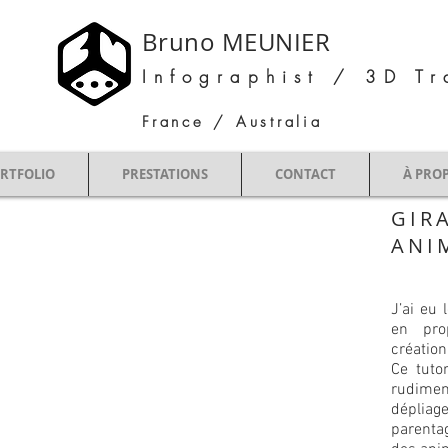
Bruno MEUNIER
Infographist / 3D Tr
France / Australia
RTFOLIO
PRESTATIONS
CONTACT
À PRO
GIR
ANI
J’ai eu 
en pro
créatio
Ce tuto
rudimen
déplia
parenta