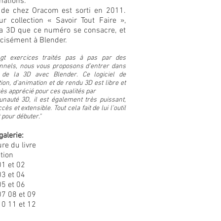
mations.
e de chez Oracom est sorti en 2011.
ur collection « Savoir Tout Faire »,
 la 3D que ce numéro se consacre, et
écisément à Blender.
ngt exercices traités pas à pas par des
onnels, nous vous proposons d’entrer dans
s de la 3D avec Blender.
Ce logiciel de
ion, d’animation et de rendu 3D est libre et
ès apprécié pour ces qualités par
nauté 3D, il est également très puissant,
ccès et extensible. Tout cela fait de lui l’outil
 pour débuter."
galerie:
re du livre
tion
01 et 02
03 et 04
05 et 06
07 08 et 09
10 11 et 12